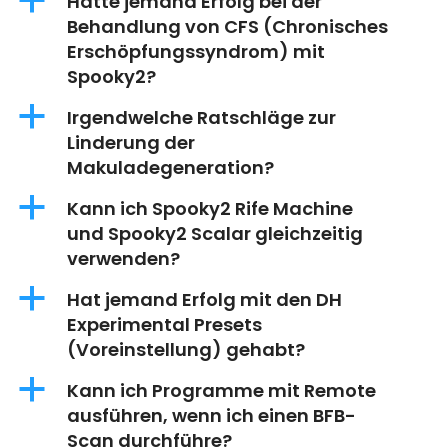
a
Hatte jemand Erfolg bei der
Behandlung von CFS (Chronisches
Erschöpfungssyndrom) mit
Spooky2?
a
Irgendwelche Ratschläge zur
Linderung der
Makuladegeneration?
a
Kann ich Spooky2 Rife Machine
und Spooky2 Scalar gleichzeitig
verwenden?
a
Hat jemand Erfolg mit den DH
Experimental Presets
(Voreinstellung) gehabt?
a
Kann ich Programme mit Remote
ausführen, wenn ich einen BFB-
Scan durchführe?