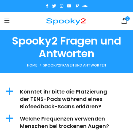
0
Spooky2 Fragen und
Antworten
HOME
SPOOKY2 FRAGEN UND ANTWORTEN
a
Könntet ihr bitte die Platzierung
der TENS-Pads während eines
Biofeedback-Scans erklären?
a
Welche Frequenzen verwenden
Menschen bei trockenen Augen?