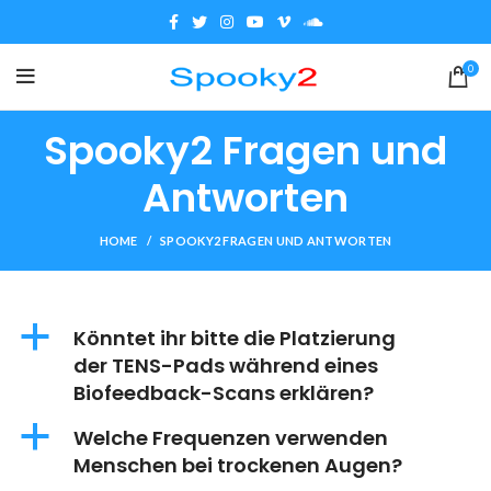
0
Spooky2 Fragen und
Antworten
HOME
SPOOKY2 FRAGEN UND ANTWORTEN
a
Könntet ihr bitte die Platzierung
der TENS-Pads während eines
Biofeedback-Scans erklären?
a
Welche Frequenzen verwenden
Menschen bei trockenen Augen?