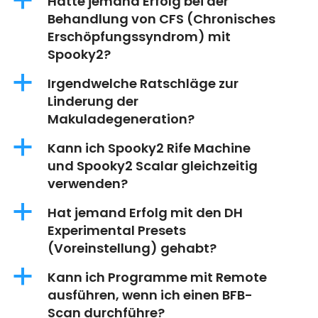
a
Hatte jemand Erfolg bei der
Behandlung von CFS (Chronisches
Erschöpfungssyndrom) mit
Spooky2?
a
Irgendwelche Ratschläge zur
Linderung der
Makuladegeneration?
a
Kann ich Spooky2 Rife Machine
und Spooky2 Scalar gleichzeitig
verwenden?
a
Hat jemand Erfolg mit den DH
Experimental Presets
(Voreinstellung) gehabt?
a
Kann ich Programme mit Remote
ausführen, wenn ich einen BFB-
Scan durchführe?