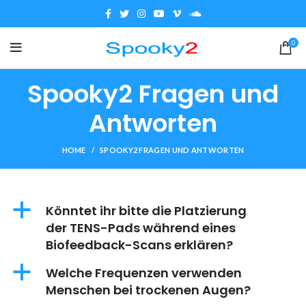
0
Spooky2 Fragen und
Antworten
HOME
SPOOKY2 FRAGEN UND ANTWORTEN
a
Könntet ihr bitte die Platzierung
der TENS-Pads während eines
Biofeedback-Scans erklären?
a
Welche Frequenzen verwenden
Menschen bei trockenen Augen?