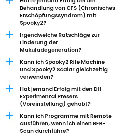
a
Hatte jemand Erfolg bei der
Behandlung von CFS (Chronisches
Erschöpfungssyndrom) mit
Spooky2?
a
Irgendwelche Ratschläge zur
Linderung der
Makuladegeneration?
a
Kann ich Spooky2 Rife Machine
und Spooky2 Scalar gleichzeitig
verwenden?
a
Hat jemand Erfolg mit den DH
Experimental Presets
(Voreinstellung) gehabt?
a
Kann ich Programme mit Remote
ausführen, wenn ich einen BFB-
Scan durchführe?