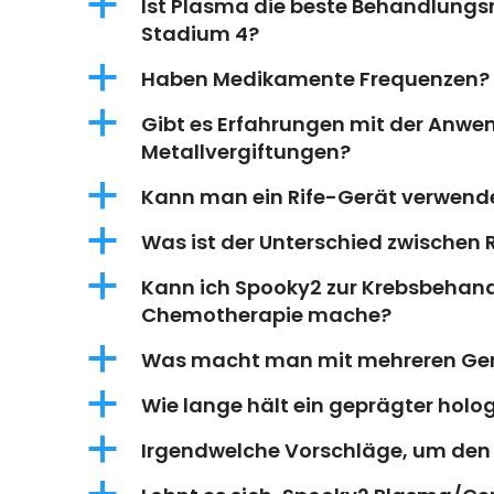
a
Ist Plasma die beste Behandlung
Stadium 4?
a
Haben Medikamente Frequenzen?
a
Gibt es Erfahrungen mit der Anwe
Metallvergiftungen?
a
Kann man ein Rife-Gerät verwend
a
Was ist der Unterschied zwischen
a
Kann ich Spooky2 zur Krebsbehan
Chemotherapie mache?
a
Was macht man mit mehreren Ge
a
Wie lange hält ein geprägter holog
a
Irgendwelche Vorschläge, um den 