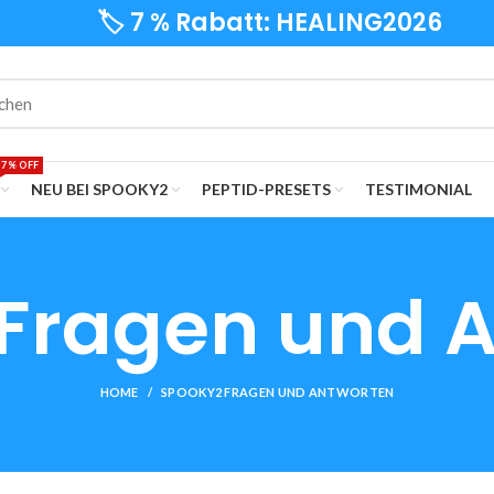
🏷️ 7 % Rabatt: HEALING2026
7% OFF
NEU BEI SPOOKY2
PEPTID-PRESETS
TESTIMONIAL
Fragen und 
HOME
SPOOKY2 FRAGEN UND ANTWORTEN