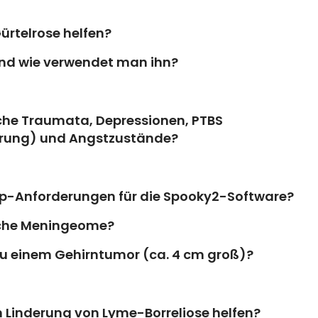
rtelrose helfen?
und wie verwendet man ihn?
sche Traumata, Depressionen, PTBS
örung) und Angstzustände?
p-Anforderungen für die Spooky2-Software?
ische Meningeome?
zu einem Gehirntumor (ca. 4 cm groß)?
n Linderung von Lyme-Borreliose helfen?