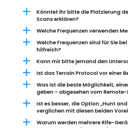
a
Könntet ihr bitte die Platzierung
Scans erklären?
a
Welche Frequenzen verwenden Me
a
Welche Frequenzen sind für Sie be
hilfreich?
a
Kann mir bitte jemand den Untersc
a
Ist das Terrain Protocol vor eine
a
Was ist die beste Möglichkeit, ei
geben – abgesehen vom Remote
a
Ist es besser, die Option „Hunt and
verglichen mit diesen beiden Vore
a
Warum werden mehrere Rife-Gerät