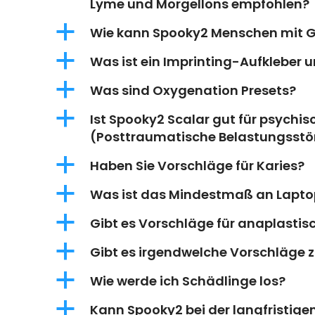
Lyme und Morgellons empfohlen?
a
Wie kann Spooky2 Menschen mit Gü
a
Was ist ein Imprinting-Aufkleber 
a
Was sind Oxygenation Presets?
a
Ist Spooky2 Scalar gut für psychi
(Posttraumatische Belastungsst
a
Haben Sie Vorschläge für Karies?
a
Was ist das Mindestmaß an Lapto
a
Gibt es Vorschläge für anaplast
a
Gibt es irgendwelche Vorschläge 
a
Wie werde ich Schädlinge los?
a
Kann Spooky2 bei der langfristige