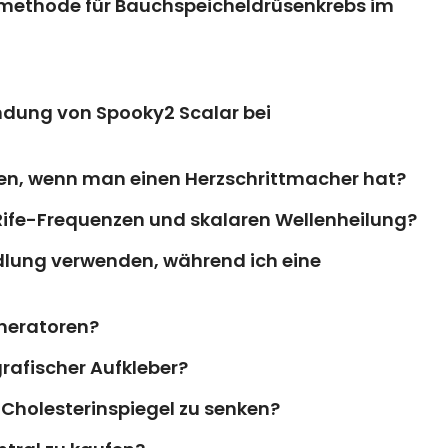
smethode für Bauchspeicheldrüsenkrebs im
ndung von Spooky2 Scalar bei
en, wenn man einen Herzschrittmacher hat?
 Rife-Frequenzen und skalaren Wellenheilung?
dlung verwenden, während ich eine
neratoren?
rafischer Aufkleber?
Cholesterinspiegel zu senken?