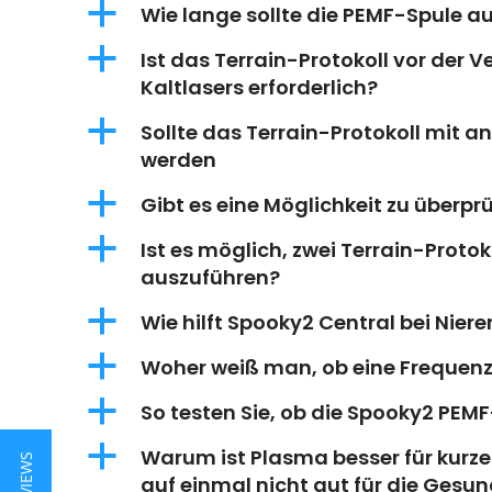
a
Wie lange sollte die PEMF-Spule a
a
Ist das Terrain-Protokoll vor der
Kaltlasers erforderlich?
a
Sollte das Terrain-Protokoll mit 
werden
a
Gibt es eine Möglichkeit zu überpr
a
Ist es möglich, zwei Terrain-Proto
auszuführen?
a
Wie hilft Spooky2 Central bei Nie
a
Woher weiß man, ob eine Frequenz 
a
So testen Sie, ob die Spooky2 PEMF
a
Warum ist Plasma besser für kurz
auf einmal nicht gut für die Gesun