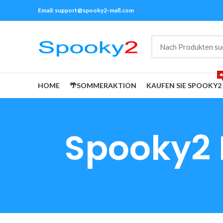
Email:
support@spooky2-mall.com

HOME
🌴SOMMERAKTION
KAUFEN SIE SPOOKY2
Spooky2 