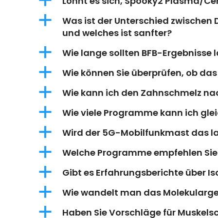
a
Lohnt es sich, Spooky2 Plasma/Cen
a
Was ist der Unterschied zwischen
und welches ist sanfter?
a
Wie lange sollten BFB-Ergebnisse 
a
Wie können Sie überprüfen, ob das
a
Wie kann ich den Zahnschmelz n
a
Wie viele Programme kann ich glei
a
Wird der 5G-Mobilfunkmast das l
a
Welche Programme empfehlen Sie 
a
Gibt es Erfahrungsberichte über 
a
Wie wandelt man das Molekularge
a
Haben Sie Vorschläge für Muskel