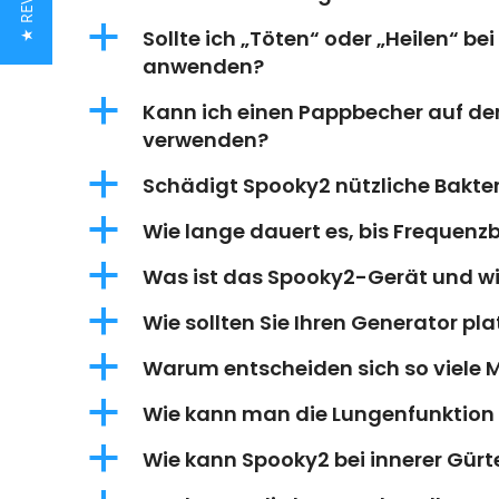
★ REVIEWS
a
Sollte ich „Töten“ oder „Heilen“ b
anwenden?
a
Kann ich einen Pappbecher auf d
verwenden?
a
Schädigt Spooky2 nützliche Bakt
a
Wie lange dauert es, bis Frequen
a
Was ist das Spooky2-Gerät und wie
a
Wie sollten Sie Ihren Generator pla
a
Warum entscheiden sich so viele 
a
Wie kann man die Lungenfunktion 
a
Wie kann Spooky2 bei innerer Gürt