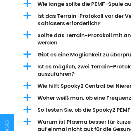
a
Wie lange sollte die PEMF-Spule a
a
Ist das Terrain-Protokoll vor der
Kaltlasers erforderlich?
a
Sollte das Terrain-Protokoll mit 
werden
a
Gibt es eine Möglichkeit zu überpr
a
Ist es möglich, zwei Terrain-Proto
auszuführen?
a
Wie hilft Spooky2 Central bei Nie
a
Woher weiß man, ob eine Frequenz 
a
So testen Sie, ob die Spooky2 PEMF
a
Warum ist Plasma besser für kurz
auf einmal nicht gut für die Gesun