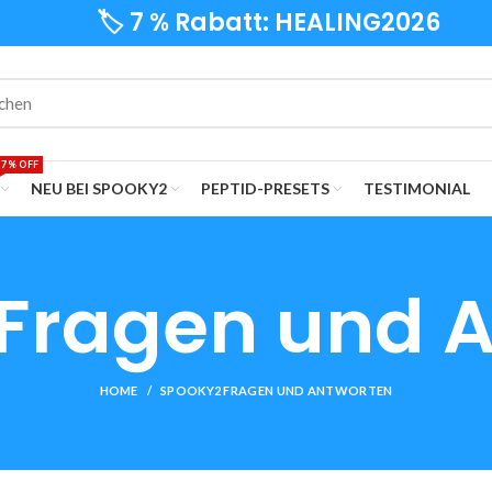
🏷️ 7 % Rabatt: HEALING2026
7% OFF
NEU BEI SPOOKY2
PEPTID-PRESETS
TESTIMONIAL
Fragen und 
HOME
SPOOKY2 FRAGEN UND ANTWORTEN