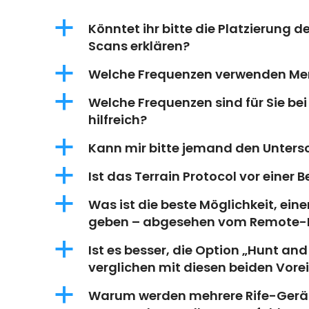
a
Könntet ihr bitte die Platzierung
Scans erklären?
a
Welche Frequenzen verwenden Me
a
Welche Frequenzen sind für Sie be
hilfreich?
a
Kann mir bitte jemand den Untersc
a
Ist das Terrain Protocol vor eine
a
Was ist die beste Möglichkeit, ei
geben – abgesehen vom Remote
a
Ist es besser, die Option „Hunt and
verglichen mit diesen beiden Vore
a
Warum werden mehrere Rife-Gerät