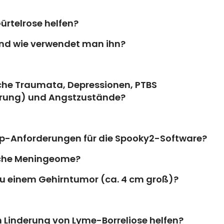
rtelrose helfen?
und wie verwendet man ihn?
sche Traumata, Depressionen, PTBS
örung) und Angstzustände?
p-Anforderungen für die Spooky2-Software?
ische Meningeome?
zu einem Gehirntumor (ca. 4 cm groß)?
n Linderung von Lyme-Borreliose helfen?