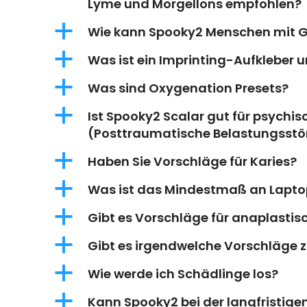
Lyme und Morgellons empfohlen?
a
Wie kann Spooky2 Menschen mit Gü
a
Was ist ein Imprinting-Aufkleber 
a
Was sind Oxygenation Presets?
a
Ist Spooky2 Scalar gut für psychi
(Posttraumatische Belastungsst
a
Haben Sie Vorschläge für Karies?
a
Was ist das Mindestmaß an Lapto
a
Gibt es Vorschläge für anaplast
a
Gibt es irgendwelche Vorschläge 
a
Wie werde ich Schädlinge los?
a
Kann Spooky2 bei der langfristige