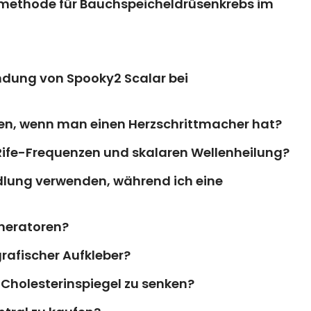
smethode für Bauchspeicheldrüsenkrebs im
ndung von Spooky2 Scalar bei
en, wenn man einen Herzschrittmacher hat?
 Rife-Frequenzen und skalaren Wellenheilung?
dlung verwenden, während ich eine
neratoren?
rafischer Aufkleber?
Cholesterinspiegel zu senken?