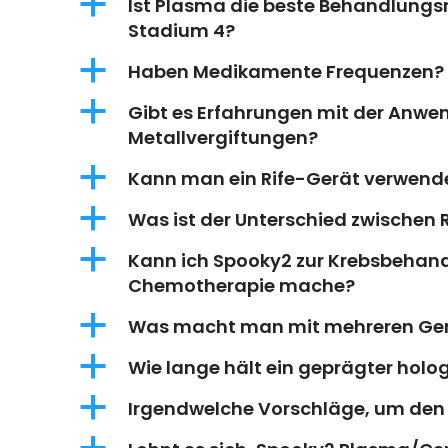
a
Ist Plasma die beste Behandlung
Stadium 4?
a
Haben Medikamente Frequenzen?
a
Gibt es Erfahrungen mit der Anwe
Metallvergiftungen?
a
Kann man ein Rife-Gerät verwend
a
Was ist der Unterschied zwischen
a
Kann ich Spooky2 zur Krebsbehan
Chemotherapie mache?
a
Was macht man mit mehreren Ge
a
Wie lange hält ein geprägter holog
a
Irgendwelche Vorschläge, um den 