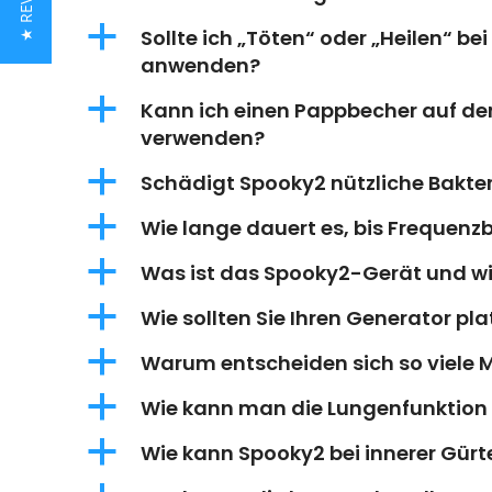
★ REVIEWS
a
Sollte ich „Töten“ oder „Heilen“ b
anwenden?
a
Kann ich einen Pappbecher auf d
verwenden?
a
Schädigt Spooky2 nützliche Bakt
a
Wie lange dauert es, bis Frequen
a
Was ist das Spooky2-Gerät und wie
a
Wie sollten Sie Ihren Generator pla
a
Warum entscheiden sich so viele 
a
Wie kann man die Lungenfunktion 
a
Wie kann Spooky2 bei innerer Gürt