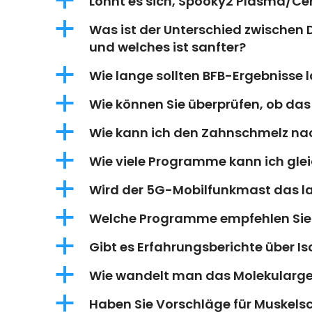
a
Lohnt es sich, Spooky2 Plasma/Cen
a
Was ist der Unterschied zwischen
und welches ist sanfter?
a
Wie lange sollten BFB-Ergebnisse 
a
Wie können Sie überprüfen, ob das
a
Wie kann ich den Zahnschmelz n
a
Wie viele Programme kann ich glei
a
Wird der 5G-Mobilfunkmast das l
a
Welche Programme empfehlen Sie 
a
Gibt es Erfahrungsberichte über 
a
Wie wandelt man das Molekularge
a
Haben Sie Vorschläge für Muskel