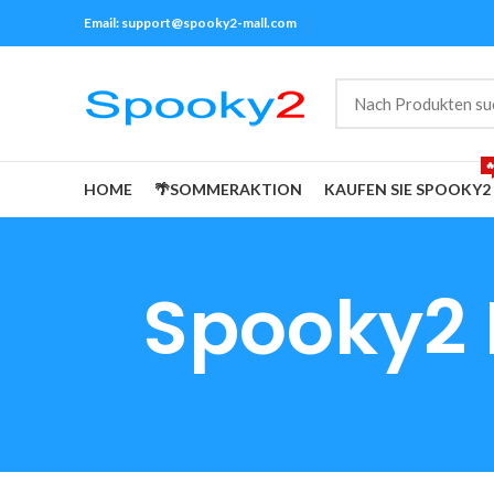
Email:
support@spooky2-mall.com

HOME
🌴SOMMERAKTION
KAUFEN SIE SPOOKY2
Spooky2 