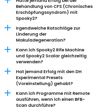
a
Hatte jemand Erfolg bei der
Behandlung von CFS (Chronisches
Erschöpfungssyndrom) mit
Spooky2?
a
Irgendwelche Ratschläge zur
Linderung der
Makuladegeneration?
a
Kann ich Spooky2 Rife Machine
und Spooky2 Scalar gleichzeitig
verwenden?
a
Hat jemand Erfolg mit den DH
Experimental Presets
(Voreinstellung) gehabt?
a
Kann ich Programme mit Remote
ausführen, wenn ich einen BFB-
Scan durchführe?