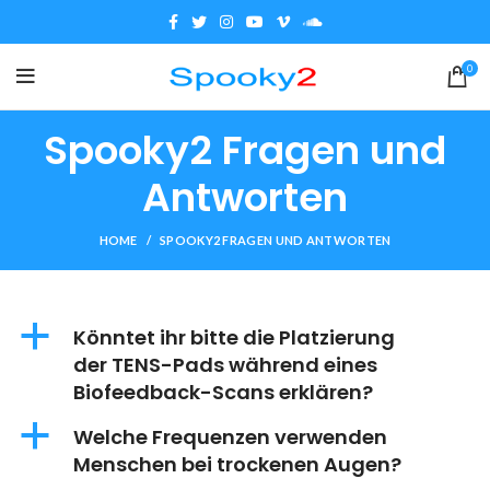
0
Spooky2 Fragen und
Antworten
HOME
SPOOKY2 FRAGEN UND ANTWORTEN
a
Könntet ihr bitte die Platzierung
der TENS-Pads während eines
Biofeedback-Scans erklären?
a
Welche Frequenzen verwenden
Menschen bei trockenen Augen?