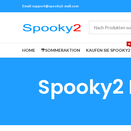
Email:
support@spooky2-mall.com
🔥
HOME
🌴SOMMERAKTION
KAUFEN SIE SPOOKY2
Spooky2 