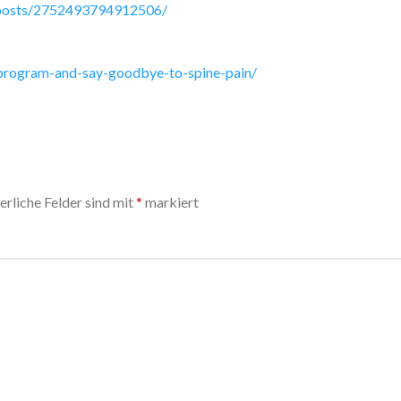
/posts/2752493794912506/
-program-and-say-goodbye-to-spine-pain/
erliche Felder sind mit
*
markiert