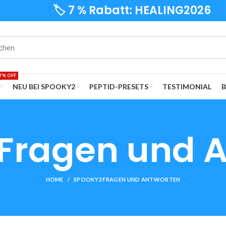
🏷️ 7 % Rabatt: HEALING2026
7% OFF
NEU BEI SPOOKY2
PEPTID-PRESETS
TESTIMONIAL
Fragen und 
HOME
SPOOKY2 FRAGEN UND ANTWORTEN