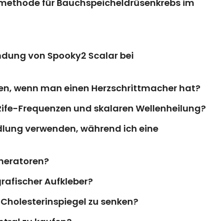
smethode für Bauchspeicheldrüsenkrebs im
ndung von Spooky2 Scalar bei
en, wenn man einen Herzschrittmacher hat?
 Rife-Frequenzen und skalaren Wellenheilung?
dlung verwenden, während ich eine
neratoren?
rafischer Aufkleber?
Cholesterinspiegel zu senken?