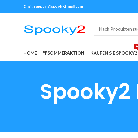
Email:
support@spooky2-mall.com

HOME
🌴SOMMERAKTION
KAUFEN SIE SPOOKY2
Spooky2 