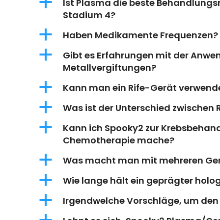
a
Ist Plasma die beste Behandlung
Stadium 4?
a
Haben Medikamente Frequenzen?
a
Gibt es Erfahrungen mit der Anwe
Metallvergiftungen?
a
Kann man ein Rife-Gerät verwend
a
Was ist der Unterschied zwischen
a
Kann ich Spooky2 zur Krebsbehan
Chemotherapie mache?
a
Was macht man mit mehreren Ge
a
Wie lange hält ein geprägter holog
a
Irgendwelche Vorschläge, um den 