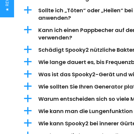
★ REVIEWS
a
Sollte ich „Töten“ oder „Heilen“ b
anwenden?
a
Kann ich einen Pappbecher auf d
verwenden?
a
Schädigt Spooky2 nützliche Bakt
a
Wie lange dauert es, bis Frequen
a
Was ist das Spooky2-Gerät und wie
a
Wie sollten Sie Ihren Generator pla
a
Warum entscheiden sich so viele 
a
Wie kann man die Lungenfunktion 
a
Wie kann Spooky2 bei innerer Gürt