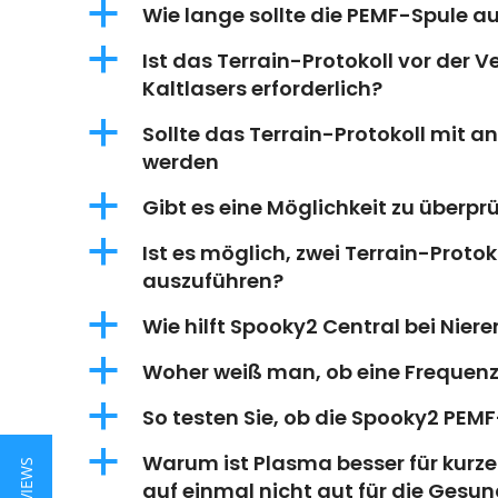
a
Wie lange sollte die PEMF-Spule a
a
Ist das Terrain-Protokoll vor der
Kaltlasers erforderlich?
a
Sollte das Terrain-Protokoll mit 
werden
a
Gibt es eine Möglichkeit zu überpr
a
Ist es möglich, zwei Terrain-Proto
auszuführen?
a
Wie hilft Spooky2 Central bei Nie
a
Woher weiß man, ob eine Frequenz 
a
So testen Sie, ob die Spooky2 PEMF
a
Warum ist Plasma besser für kurz
auf einmal nicht gut für die Gesun