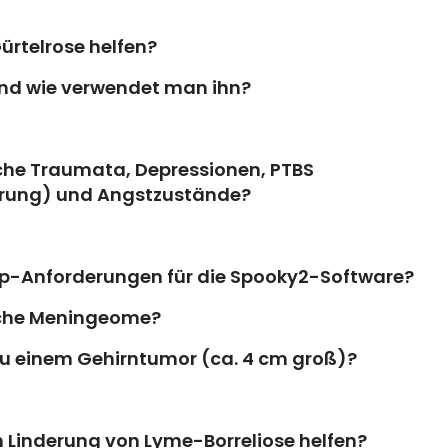
rtelrose helfen?
und wie verwendet man ihn?
sche Traumata, Depressionen, PTBS
örung) und Angstzustände?
p-Anforderungen für die Spooky2-Software?
ische Meningeome?
zu einem Gehirntumor (ca. 4 cm groß)?
n Linderung von Lyme-Borreliose helfen?