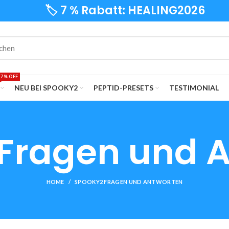
🏷️ 7 % Rabatt: HEALING2026
7% OFF
NEU BEI SPOOKY2
PEPTID-PRESETS
TESTIMONIAL
Fragen und 
HOME
SPOOKY2 FRAGEN UND ANTWORTEN