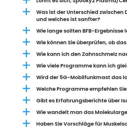
a
Lohnt es sich, Spooky2 Plasma/Cen
a
Was ist der Unterschied zwischen
und welches ist sanfter?
a
Wie lange sollten BFB-Ergebnisse 
a
Wie können Sie überprüfen, ob das
a
Wie kann ich den Zahnschmelz n
a
Wie viele Programme kann ich glei
a
Wird der 5G-Mobilfunkmast das l
a
Welche Programme empfehlen Sie 
a
Gibt es Erfahrungsberichte über 
a
Wie wandelt man das Molekularge
a
Haben Sie Vorschläge für Muskel