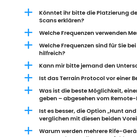
a
Könntet ihr bitte die Platzierung
Scans erklären?
a
Welche Frequenzen verwenden Me
a
Welche Frequenzen sind für Sie be
hilfreich?
a
Kann mir bitte jemand den Untersc
a
Ist das Terrain Protocol vor eine
a
Was ist die beste Möglichkeit, ei
geben – abgesehen vom Remote
a
Ist es besser, die Option „Hunt and
verglichen mit diesen beiden Vore
a
Warum werden mehrere Rife-Gerät