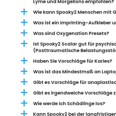
Lyme und Morgellons empfohlen?
a
Wie kann Spooky2 Menschen mit Gü
a
Was ist ein Imprinting-Aufkleber 
a
Was sind Oxygenation Presets?
a
Ist Spooky2 Scalar gut für psychi
(Posttraumatische Belastungsst
a
Haben Sie Vorschläge für Karies?
a
Was ist das Mindestmaß an Lapto
a
Gibt es Vorschläge für anaplast
a
Gibt es irgendwelche Vorschläge 
a
Wie werde ich Schädlinge los?
a
Kann Spooky2 bei der langfristige