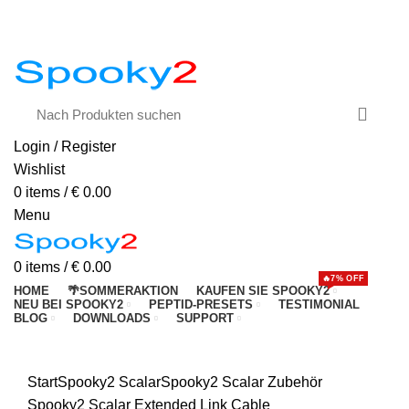
Email:
support@spooky2-mall.com
🏷️ 7 % Rabatt: HEALING2026
Login / Register
Wishlist
0
items
/
€
0.00
Menu
0
items
/
€
0.00
🔥7% OFF
HOME
🌴SOMMERAKTION
KAUFEN SIE SPOOKY2
NEU BEI SPOOKY2
PEPTID-PRESETS
TESTIMONIAL
BLOG
DOWNLOADS
SUPPORT
Click to enlarge
Start
Spooky2 Scalar
Spooky2 Scalar Zubehör
Spooky2 Scalar Extended Link Cable